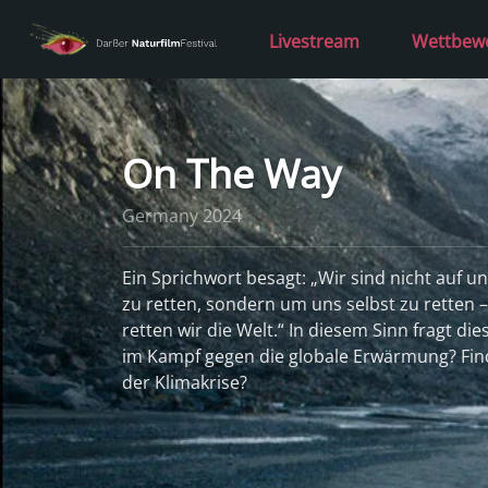
Livestream
Wettbew
On The Way
Germany 2024
Ein Sprichwort besagt: „Wir sind nicht auf u
zu retten, sondern um uns selbst zu retten –
retten wir die Welt.“ In diesem Sinn fragt di
im Kampf gegen die globale Erwärmung? Fin
der Klimakrise?
read more