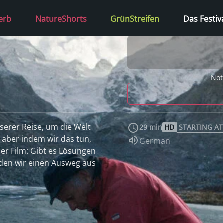
erb
NatureShorts
GrünStreifen
Das Festiv
Not
nserer Reise, um die Welt
29 min
HD
STARTING AT
 aber indem wir das tun,
Audio language:
German
eser Film: Gibt es Lösungen
den wir einen Ausweg aus