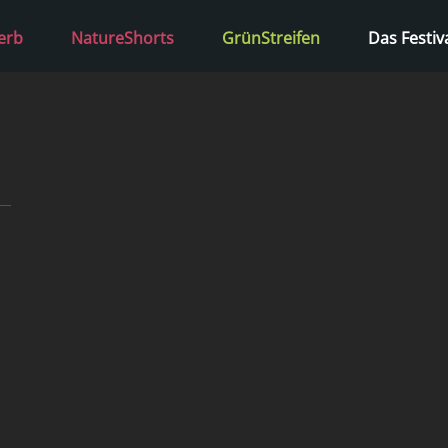
erb
NatureShorts
GrünStreifen
Das Festiv