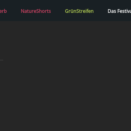
erb
NatureShorts
GrünStreifen
Das Festiv