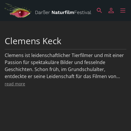
Clemens Keck
Clemens ist leidenschaftlicher Tierfilmer und mit einer
Passion für spektakuläre Bilder und fesselnde
Geschichten. Schon früh, im Grundschulalter,
entdeckte er seine Leidenschaft für das Filmen von
Tieren. Nach dem Abitur arbeitete er ein Jahr im
read more
Bereich Kamera bei Nautilusfilm, was eine große
Bereicherung war. 2019 brach er gemeinsam mit
Clemens Weisshaar nach Afrika auf, um dort erste
Schritte in die Selbstständigkeit zu wagen, danach
gründete er die "Animalia Naturfilmproduktion."