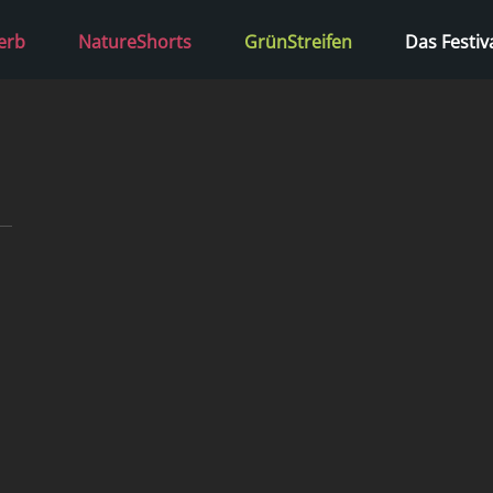
erb
NatureShorts
GrünStreifen
Das Festiv