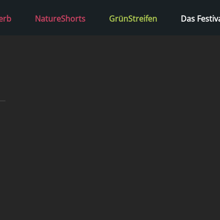
erb
NatureShorts
GrünStreifen
Das Festiv