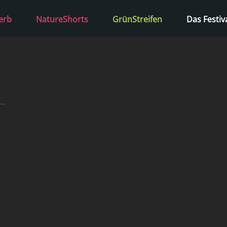
erb
NatureShorts
GrünStreifen
Das Festiv