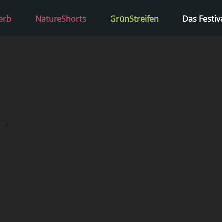
erb
NatureShorts
GrünStreifen
Das Festiv