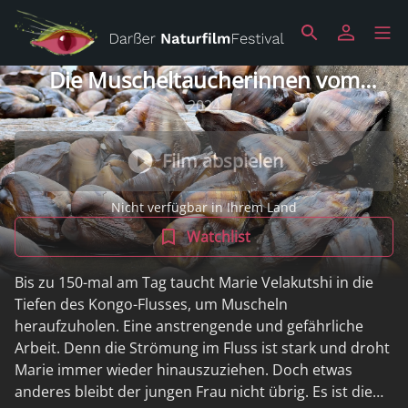
Die Muscheltaucherinnen vom
Kongo-Delta
2024
Film abspielen
Nicht verfügbar in Ihrem Land
Watchlist
Bis zu 150-mal am Tag taucht Marie Velakutshi in die
Tiefen des Kongo-Flusses, um Muscheln
heraufzuholen. Eine anstrengende und gefährliche
Arbeit. Denn die Strömung im Fluss ist stark und droht
Marie immer wieder hinauszuziehen. Doch etwas
anderes bleibt der jungen Frau nicht übrig. Es ist die