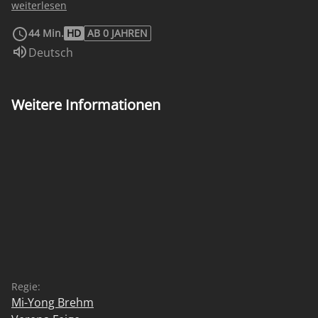
Skandinaviens, beginnend in der absoluten Dunkelheit
weiterlesen
am 21. Dezember bis zum Erscheinen der
44 Min.
HD
AB 0 JAHREN
Mitternachtssonne im Frühsommer.
Sprache:
Deutsch
Weitere Informationen
Regie:
Mi-Yong Brehm