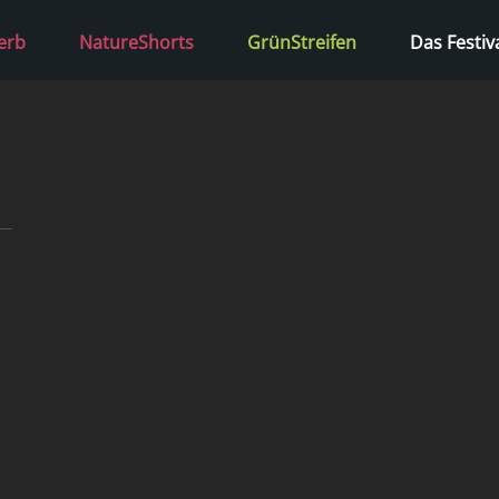
erb
NatureShorts
GrünStreifen
Das Festiv