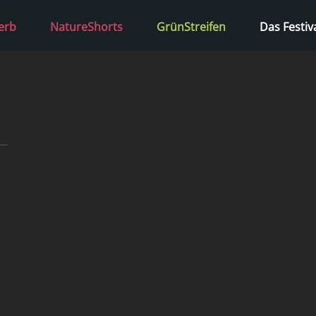
erb
NatureShorts
GrünStreifen
Das Festiv