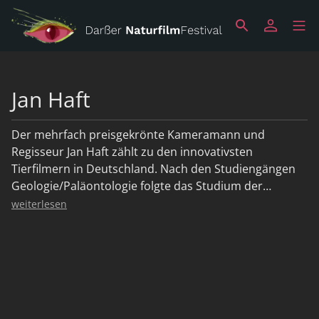
Jan Haft
Der mehrfach preisgekrönte Kameramann und
Regisseur Jan Haft zählt zu den innovativsten
Tierfilmern in Deutschland. Nach den Studiengängen
Geologie/Paläontologie folgte das Studium der
Biologie. Anfang der 90er Jahre begann der
weiterlesen
Naturbegeisterte seine Laufbahn als Kameraassistent
bei Tierfilmproduktionen. Schon 1996 gründete er die
nautilusfilm GmbH, eine der erfolgreichsten Firmen für
Tierfilme in Deutschland. Er wurde bereits fünfmal mit
dem Deutschen NaturfilmPreis auf dem Darß
ausgezeichnet.