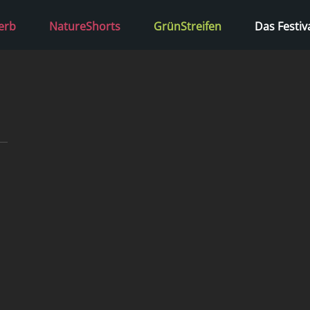
erb
NatureShorts
GrünStreifen
Das Festiv