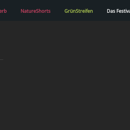
erb
NatureShorts
GrünStreifen
Das Festiv