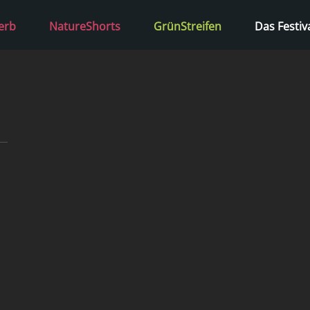
erb
NatureShorts
GrünStreifen
Das Festiv