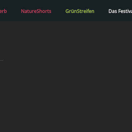
erb
NatureShorts
GrünStreifen
Das Festiv