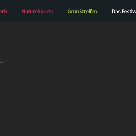
erb
NatureShorts
GrünStreifen
Das Festiv