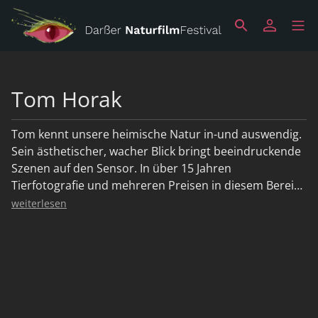
Tom Horak
Tom kennt unsere heimische Natur in-und auswendig.
Sein ästhetischer, wacher Blick bringt beeindruckende
Szenen auf den Sensor. In über 15 Jahren
Tierfotografie und mehreren Preisen in diesem Bereich
hat er einen reichen Erfahrungsschatz, aus welchem er
weiterlesen
schöpft. Sein Masterstudium der Forstwissenschaften
bringt zusätzliche Expertise für Zusammenhänge und
Abläufe in der heimischen Natur.