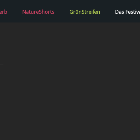
erb
NatureShorts
GrünStreifen
Das Festiv