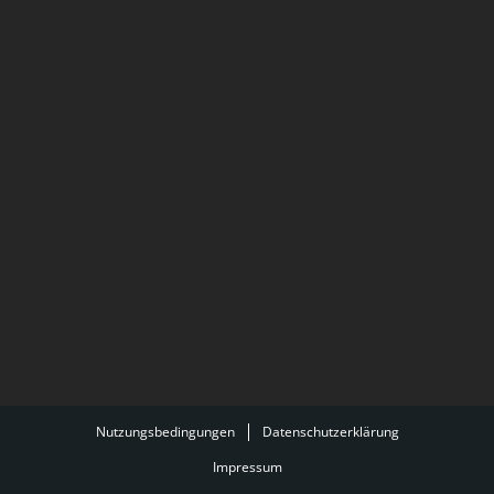
Sprechertexte der Filme. Zuletzt waren Jens und
Thoralf auf Borneo den Orang-Utans auf der Spur.
Nutzungsbedingungen
Datenschutzerklärung
Impressum