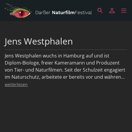
Jens Westphalen
Jens Westphalen wuchs in Hamburg auf und ist
Diplom-Biologe, freier Kameramann und Produzent
von Tier- und Naturfilmen. Seit der Schulzeit engagiert
im Naturschutz, arbeitete er bereits vor und während
seines Biologiestudiums als Naturfotograf auf
weiterlesen
verschiedenen Kontinenten. 1993 schloss er sich mit
Thoralf Grospitz zusammen und realisierte seinen
Jugendtraum Tierfilmer zu werden. Seitdem ist er rund
die Hälfte des Jahres auf Drehreisen unterwegs in aller
Welt und kümmert sich neben der Kameraarbeit bei
Zorillafilm u. a. um die Konzepte, Drehbücher und