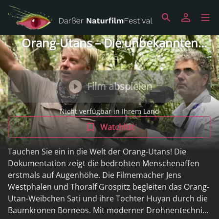
Orang-Utans – Die unbekannten
Menschenaffen
2025
Film abspielen
Nicht verfügbar in Ihrem Land
Watchlist
Tauchen Sie ein in die Welt der Orang-Utans! Die
Dokumentation zeigt die bedrohten Menschenaffen
erstmals auf Augenhöhe. Die Filmemacher Jens
Westphalen und Thoralf Grospitz begleiten das Orang-
Utan-Weibchen Sati und ihre Tochter Huyan durch die
Baumkronen Borneos. Mit moderner Drohnentechnik